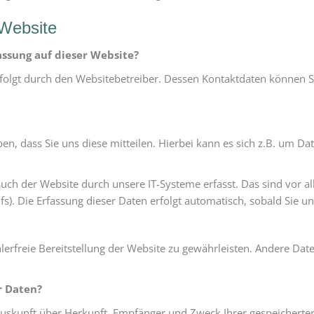
 Website
assung auf dieser Website?
rfolgt durch den Websitebetreiber. Dessen Kontaktdaten können
, dass Sie uns diese mitteilen. Hierbei kann es sich z.B. um Dat
h der Website durch unsere IT-Systeme erfasst. Das sind vor all
s). Die Erfassung dieser Daten erfolgt automatisch, sobald Sie u
hlerfreie Bereitstellung der Website zu gewährleisten. Andere Dat
r Daten?
h Auskunft über Herkunft, Empfänger und Zweck Ihrer gespeichert