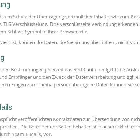
ung
d zum Schutz der Übertragung vertraulicher Inhalte, wie zum Beisp
w. TLS-Verschlüsselung. Eine verschlüsselte Verbindung erkennen 
 dem Schloss-Symbol in Ihrer Browserzeile.
iert ist, können die Daten, die Sie an uns übermitteln, nicht von
ng
chen Bestimmungen jederzeit das Recht auf unentgeltliche Auskun
nd Empfänger und den Zweck der Datenverarbeitung und ggf. ein
iteren Fragen zum Thema personenbezogene Daten können Sie sic
ails
flicht veröffentlichten Kontaktdaten zur Übersendung von nich
rochen. Die Betreiber der Seiten behalten sich ausdrücklich recht
urch Spam-E-Mails, vor.