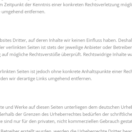
dem Zeitpunkt der Kenntnis einer konkreten Rechtsverletzung mö
te umgehend entfernen.
sites Dritter, auf deren Inhalte wir keinen Einfluss haben. Desha
 verlinkten Seiten ist stets der jeweilige Anbieter oder Betreiber
 auf mögliche Rechtsverstöße überprüft. Rechtswidrige Inhalte w
erlinkten Seiten ist jedoch ohne konkrete Anhaltspunkte einer Rec
en wir derartige Links umgehend entfernen.
alte und Werke auf diesen Seiten unterliegen dem deutschen Urheb
ßerhalb der Grenzen des Urheberrechtes bedürfen der schriftlic
e sind nur für den privaten, nicht kommerziellen Gebrauch gestat
m Betreiber erstellt wurden, werden die Urheberrechte Dritter bea