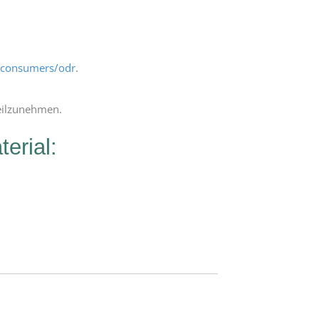
u/consumers/odr
.
teilzunehmen.
erial: